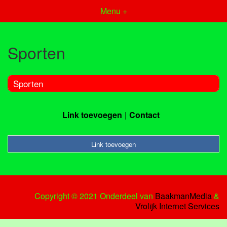
Menu +
Sporten
Sporten
Link toevoegen
Contact
Link toevoegen
Copyright © 2021 Onderdeel van
BaakmanMedia
&
Vrolijk Internet Services