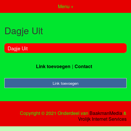
Menu +
Dagje Uit
Dagje Uit
Link toevoegen
Contact
Link toevoegen
Copyright © 2021 Onderdeel van
BaakmanMedia
&
Vrolijk Internet Services